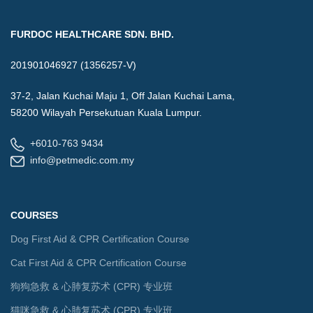
FURDOC HEALTHCARE SDN. BHD.
201901046927 (1356257-V)
37-2, Jalan Kuchai Maju 1, Off Jalan Kuchai Lama,
58200 Wilayah Persekutuan Kuala Lumpur.
+6010-763 9434
info@petmedic.com.my
COURSES
Dog First Aid & CPR Certification Course
Cat First Aid & CPR Certification Course
狗狗急救 & 心肺复苏术 (CPR) 专业班
猫咪急救 & 心肺复苏术 (CPR) 专业班